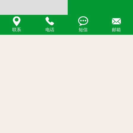




联系
电话
短信
邮箱
N-[4-(4-dibenzofuranyl)phenyl]-2-
aminobiphenyl