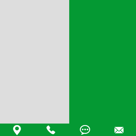



