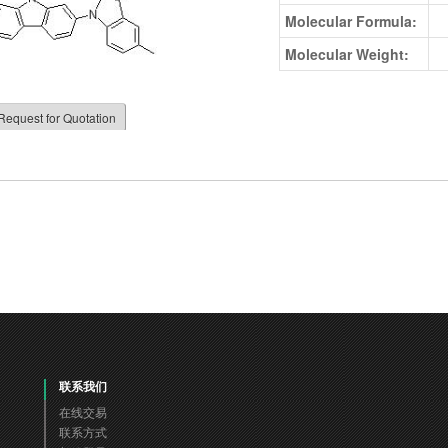
Molecular Formula:
Molecular Weight:
Request for Quotation
联系我们
在线交易
联系方式