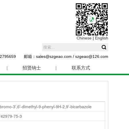
Chinese
|
English
795659 邮箱：sales@szgeao.com / szgeao@126.com
|
招贤纳士
|
联系方式
bromo-3',6'-dimethyl-9-phenyl-9H-2,9'-bicarbazole
742979-75-3