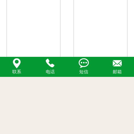




联系
电话
短信
邮箱
4,7-Bis(thiophen-2-yl)benzo[c][1,2,5]thiadiazole
benzthieno[3,2-b]benzothiophene